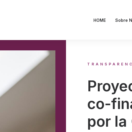
HOME
Sobre N
TRANSPAREN
Proye
co-fi
por la