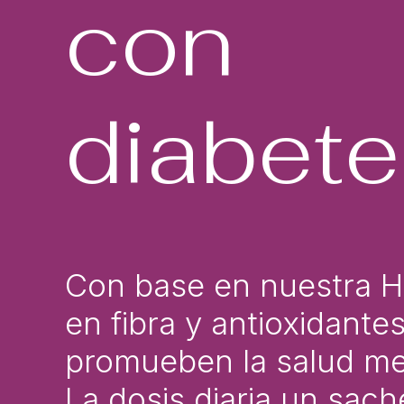
con
diabete
Con base en nuestra H
en fibra y antioxidante
promueben la salud me
La dosis diaria un sach