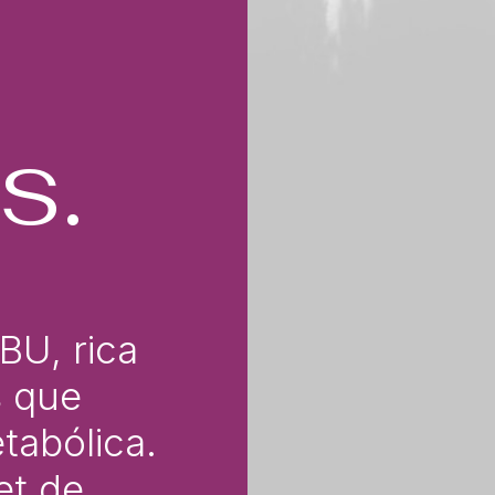
s.
BU, rica
s que
tabólica.
et de