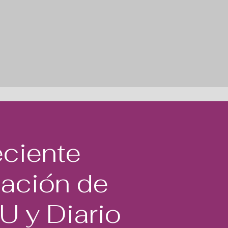
eciente
cación de
 y Diario