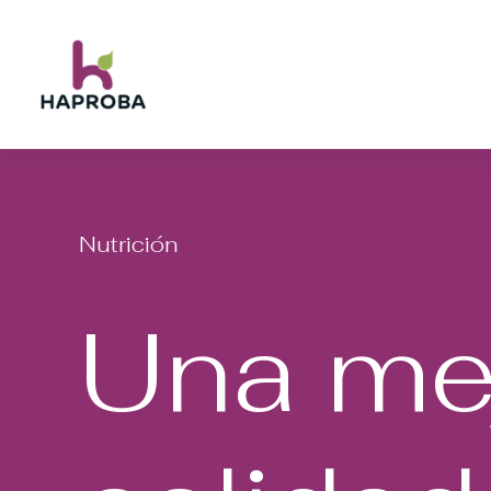
Nutrición
Una
me