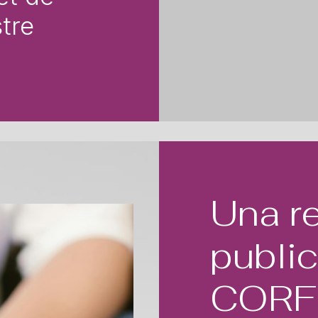
stre
Una r
publi
CORFU